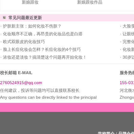
新娘跟妆
新娘跟妆作品
常见问题
最近更新
·
护肤新主张：如何化妆不伤肤？
·
大脸
·
化妆顺序不正确，再昂贵的化妆品也是白搭
·
让眼
·
欧式双眼皮的化妆技巧
·
完整
·
脸上长痘化妆会怎样？长痘化妆的4个技巧
·
化妆新
·
浓妆还是淡妆？搞清楚这个问题再开始化妆！
·
30岁
校长邮箱 E-MAIL
服务热线
2760524915@qq.com
155-03
任何建议，投诉等问题均可以直接联系校长
河北衡
Any questions can be directly linked to the principal
Zhongxi
学校简介
/
品牌合