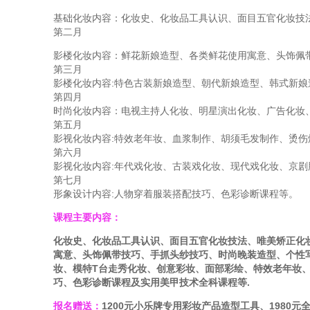
基础化妆内容：化妆史、化妆品工具认识、面目五官化妆技
第二月
影楼化妆内容：鲜花新娘造型、各类鲜花使用寓意、头饰佩
第三月
影楼化妆内容:特色古装新娘造型、朝代新娘造型、韩式新娘
第四月
时尚化妆内容：电视主持人化妆、明星演出化妆、广告化妆
第五月
影视化妆内容:特效老年妆、血浆制作、胡须毛发制作、烫伤
第六月
影视化妆内容:年代戏化妆、古装戏化妆、现代戏化妆、京剧
第七月
形象设计内容:人物穿着服装搭配技巧、色彩诊断课程等。
课程主要内容：
化妆史、化妆品工具认识、面目五官化妆技法、唯美矫正化
寓意、头饰佩带技巧、手抓头纱技巧、时尚晚装造型、个性
妆、模特T台走秀化妆、创意彩妆、面部彩绘、特效老年妆
巧、色彩诊断课程及实用美甲技术全科课程等.
报名赠送：
1200元小乐牌专用彩妆产品造型工具、1980