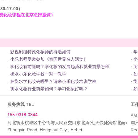
0-17:00）
影视化妆课程在北京总部授课）
·
影视剧组特效化妆师的待遇如何
·
学
·
小乐老师受邀参加《泰国世界名人活动》
·
小
·
学化妆有前途吗？学化妆的发展趋势和就业前景怎样
·
衡
·
衡水小乐化妆学校一对一教学
·
如
·
在衡水学化妆去哪里？请来小乐化妆培训学校
·
衡
·
衡水化妆行业前景如何？学习化妆好吗？
·
如
服务热线 TEL
工作
155-0318-0344
AM:
河北衡水桃城区中心街与人民路交口东北角(七天快捷宾馆北面)
周
Zhongxin Road, Hengshui City , Hebei
Rea