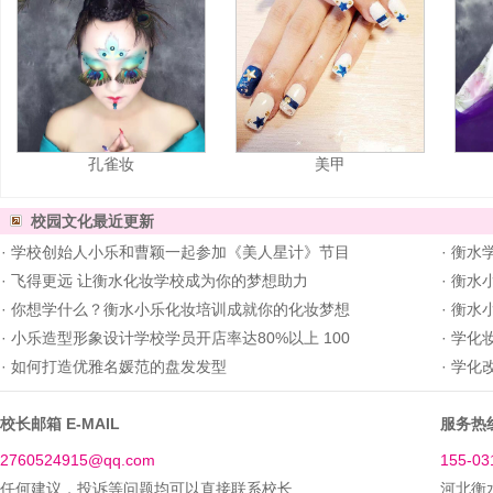
孔雀妆
美甲
校园文化
最近更新
·
学校创始人小乐和曹颖一起参加《美人星计》节目
·
衡水学
·
飞得更远 让衡水化妆学校成为你的梦想助力
·
衡水小
·
你想学什么？衡水小乐化妆培训成就你的化妆梦想
·
衡水
·
小乐造型形象设计学校学员开店率达80%以上 100
·
学化
·
如何打造优雅名媛范的盘发发型
·
学化
校长邮箱 E-MAIL
服务热线
2760524915@qq.com
155-03
任何建议，投诉等问题均可以直接联系校长
河北衡