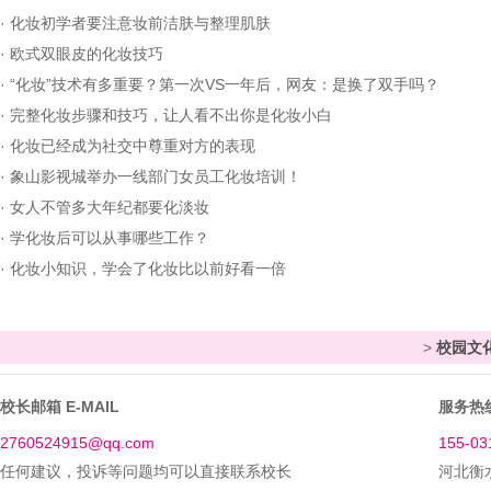
·
化妆初学者要注意妆前洁肤与整理肌肤
·
欧式双眼皮的化妆技巧
·
“化妆”技术有多重要？第一次VS一年后，网友：是换了双手吗？
·
完整化妆步骤和技巧，让人看不出你是化妆小白
·
化妆已经成为社交中尊重对方的表现
·
象山影视城举办一线部门女员工化妆培训！
·
女人不管多大年纪都要化淡妆
·
学化妆后可以从事哪些工作？
·
化妆小知识，学会了化妆比以前好看一倍
>
校园文
校长邮箱 E-MAIL
服务热线
2760524915@qq.com
155-03
任何建议，投诉等问题均可以直接联系校长
河北衡