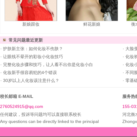
新娘跟妆
鲜花新娘
衡
常见问题
最近更新
·
护肤新主张：如何化妆不伤肤？
·
大脸
·
让眼线不晕开的彩妆小化妆技巧
·
化妆
·
完整化妆步骤和技巧，让人看不出你是化妆小白
·
化妆
·
化妆新手很容易犯的4个错误
·
不同
·
30岁以上人化妆该注意什么？
·
零基
校长邮箱 E-MAIL
服务热线
2760524915@qq.com
155-03
任何建议，投诉等问题均可以直接联系校长
河北衡
Any questions can be directly linked to the principal
Zhongxi