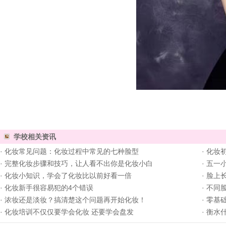
学校相关资讯
·
化妆常见问题：化妆过程中常见的七种脸型
·
化妆
·
完整化妆步骤和技巧，让人看不出你是化妆小白
·
五一
·
化妆小知识，学会了化妆比以前好看一倍
·
脸上
·
化妆新手很容易犯的4个错误
·
不同
·
浓妆还是淡妆？搞清楚这个问题再开始化妆！
·
零基
·
化妆培训不仅仅要学会化妆 还要学会盘发
·
衡水