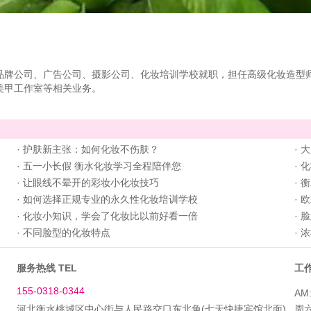
品牌公司、广告公司、摄影公司、化妆培训学校就职，担任高级化妆造型
美甲工作室等相关业务。
·
护肤新主张：如何化妆不伤肤？
·
大
·
五一小长假 衡水化妆学习全程陪伴您
·
化
·
让眼线不晕开的彩妆小化妆技巧
·
衡
·
如何选择正规专业的永久性化妆培训学校
·
欧
·
化妆小知识，学会了化妆比以前好看一倍
·
脸
·
不同脸型的化妆特点
·
浓
服务热线 TEL
工作
155-0318-0344
AM:
河北衡水桃城区中心街与人民路交口东北角(七天快捷宾馆北面)
周