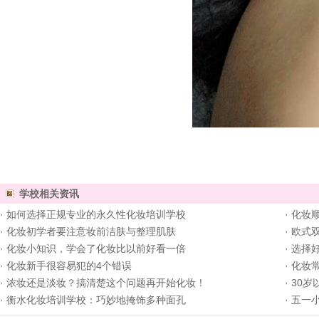
学校相关资讯
·
如何选择正规专业的永久性化妆培训学校
·
化妆
·
化妆初学者要注意妆前洁肤与整理肌肤
·
欧式
·
化妆小知识，学会了化妆比以前好看一倍
·
选择
·
化妆新手很容易犯的4个错误
·
化妆
·
浓妆还是淡妆？搞清楚这个问题再开始化妆！
·
30
·
衡水化妆培训学校：巧妙地掩饰多种面孔
·
五一