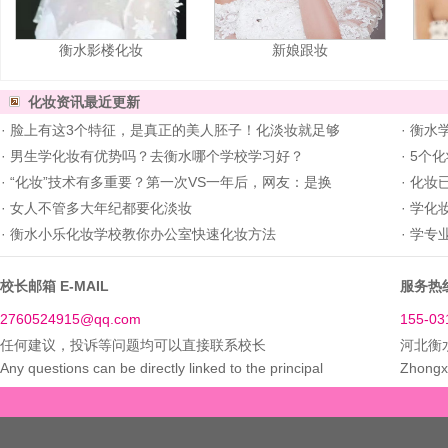
衡水影楼化妆
新娘跟妆
化妆资讯
最近更新
·
脸上有这3个特征，是真正的美人胚子！化淡妆就足够
·
衡水
·
男生学化妆有优势吗？去衡水哪个学校学习好？
·
5个化
·
“化妆”技术有多重要？第一次VS一年后，网友：是换
·
化妆
·
女人不管多大年纪都要化淡妆
·
学化
·
衡水小乐化妆学校教你办公室快速化妆方法
·
学专
校长邮箱 E-MAIL
服务热线
2760524915@qq.com
155-03
任何建议，投诉等问题均可以直接联系校长
河北衡
Any questions can be directly linked to the principal
Zhongxi